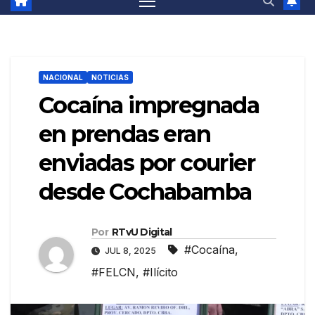
NACIONAL
NOTICIAS
Cocaína impregnada
en prendas eran
enviadas por courier
desde Cochabamba
Por
RTvU Digital
#Cocaína
,
JUL 8, 2025
#FELCN
,
#Ilícito