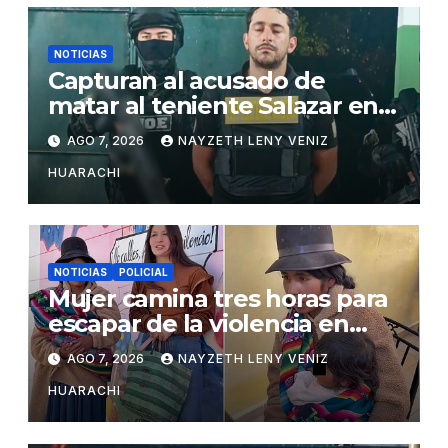
NOTICIAS
Capturan al acusado de
matar al teniente Salazar en
San Matías
AGO 7, 2026
NAYZETH LENY VENIZ
HUARACHI
NOTICIAS
POLICIAL
Mujer camina tres horas para
escapar de la violencia en
Potosí
AGO 7, 2026
NAYZETH LENY VENIZ
HUARACHI