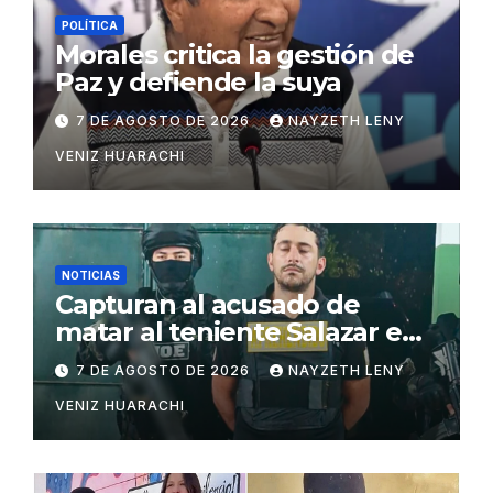
POLÍTICA
Morales critica la gestión de
Paz y defiende la suya
7 DE AGOSTO DE 2026
NAYZETH LENY
VENIZ HUARACHI
NOTICIAS
Capturan al acusado de
matar al teniente Salazar en
San Matías
7 DE AGOSTO DE 2026
NAYZETH LENY
VENIZ HUARACHI