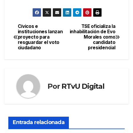
Cívicos e
TSE oficializa la
Navegación
instituciones lanzan
inhabilitación de Evo
proyecto para
Morales como
de
resguardar el voto
candidato
ciudadano
presidencial
entradas
Por
RTvU Digital
Entrada relacionada