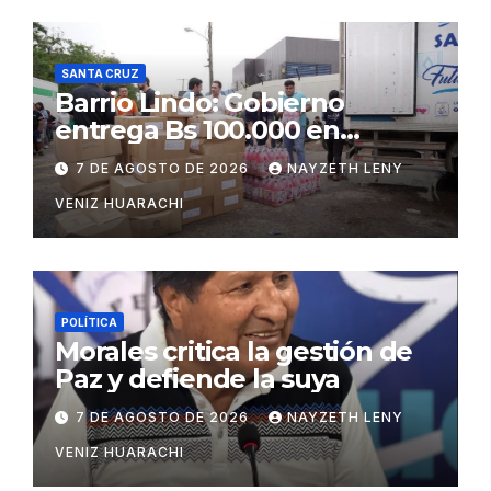
SANTA CRUZ
Barrio Lindo: Gobierno
entrega Bs 100.000 en
insumos para afectados
7 DE AGOSTO DE 2026
NAYZETH LENY
VENIZ HUARACHI
POLÍTICA
Morales critica la gestión de
Paz y defiende la suya
7 DE AGOSTO DE 2026
NAYZETH LENY
VENIZ HUARACHI