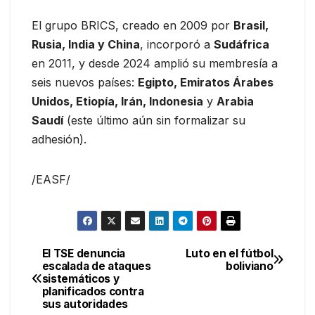
El grupo BRICS, creado en 2009 por
Brasil,
Rusia, India y China
, incorporó a
Sudáfrica
en 2011, y desde 2024 amplió su membresía a
seis nuevos países:
Egipto, Emiratos Árabes
Unidos, Etiopía, Irán, Indonesia
y
Arabia
Saudí
(este último aún sin formalizar su
adhesión).
/EASF/
El TSE denuncia
Luto en el fútbol
Navegación
escalada de ataques
boliviano
sistemáticos y
de
planificados contra
sus autoridades