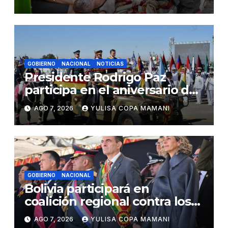
GOBIERNO
NACIONAL
NOTICIAS
Presidente Rodrigo Paz
participa en el aniversario de
las Fuerzas Armadas
AGO 7, 2026
YULISA COPA MAMANI
GOBIERNO
NACIONAL
Bolivia participará en
coalición regional contra los
cárteles del narcotráfico
AGO 7, 2026
YULISA COPA MAMANI