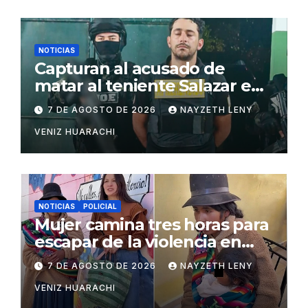
NOTICIAS
Capturan al acusado de
matar al teniente Salazar en
San Matías
7 DE AGOSTO DE 2026
NAYZETH LENY
VENIZ HUARACHI
NOTICIAS
POLICIAL
Mujer camina tres horas para
escapar de la violencia en
Potosí
7 DE AGOSTO DE 2026
NAYZETH LENY
VENIZ HUARACHI