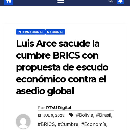
INTERNACIONAL
NACIONAL
Luis Arce sacude la
cumbre BRICS con
propuesta de escudo
económico contra el
asedio global
Por
RTvU Digital
#Bolivia
,
#Brasil
,
JUL 6, 2025
#BRICS
,
#Cumbre
,
#Economía
,