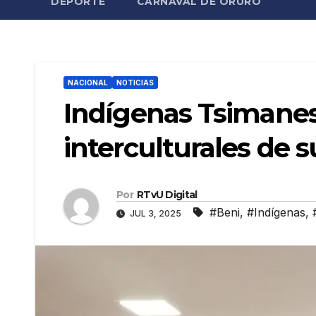
DEPORTE
CARNAVAL DE ORURO
NACIONAL
NOTICIAS
Indígenas Tsimanes
interculturales de s
Por
RTvU Digital
#Beni
,
#Indígenas
,
JUL 3, 2025