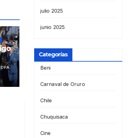
julio 2025
junio 2025
S
igo
Categorías
cha
Beni
COPA
Carnaval de Oruro
Chile
Chuquisaca
Cine