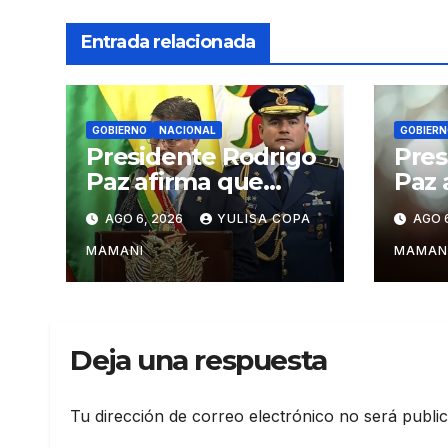
Entrada relacionada
GOBIERNO
NACIONAL
GOBIERN
Presidente Rodrigo
Pres
Paz afirma que
Paz 
persisten amenazas
medi
AGO 6, 2026
YULISA COPA
AGO 
contra la estabilidad
impu
del país
en B
MAMANI
MAMAN
Deja una respuesta
Tu dirección de correo electrónico no será publi