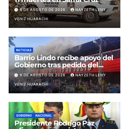
6 DE AGOSTO DE 2026
NAYZETH LENY
VENIZ HUARACHI
NOTICIAS
Barrio Lindo recibe apoyo del
Gobierno tras pedido del
vicepresidente Lara
6 DE AGOSTO DE 2026
NAYZETH LENY
VENIZ HUARACHI
GOBIERNO
NACIONAL
Presidente Rodrigo Paz