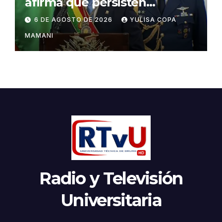
afirma que persisten
amenazas contra la
6 DE AGOSTO DE 2026
YULISA COPA
estabilidad del país
MAMANI
Radio y Televisión
Universitaria