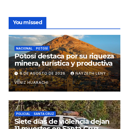
You missed
NACIONAL
POTOSÍ
Potosí destaca por su riqueza
minera, turística y productiva
6 DE AGOSTO DE 2026
NAYZETH LENY
VENIZ HUARACHI
POLICIAL
SANTA CRUZ
Siete días de violencia dejan
11 muertes en Santa Cruz