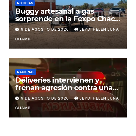
NOTICIAS
Buggy artesanal a gas
sorprende en la Fexpo Chaco
2026
9 DE AGOSTO DE 2026
LEYDI HELEN LUNA
CHAMBI
NACIONAL
Deliveries intervienen y
frenan agresión contra una
mujer en Santa Cruz
9 DE AGOSTO DE 2026
LEYDI HELEN LUNA
CHAMBI