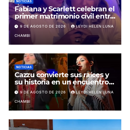
NOTICIAS
Fabiana y Scarlett celebran el
primer matrimonio civil entre
personas del mismo sexo en
9 DE AGOSTO DE 2026
LEYDI HELEN LUNA
Bolivia
CHAMBI
NOTICIAS
Cazzu convierte sus raíces y
su historia en un encuentro
con Bolivia
9 DE AGOSTO DE 2026
LEYDI HELEN LUNA
CHAMBI