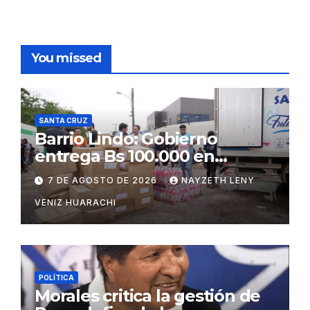
You missed
SANTA CRUZ
Barrio Lindo: Gobierno
entrega Bs 100.000 en
insumos para afectados
7 DE AGOSTO DE 2026
NAYZETH LENY
VENIZ HUARACHI
POLÍTICA
Morales critica la gestión de