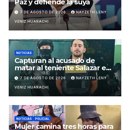
Paz y defiende la suya
7 DE AGOSTO DE 2026
NAYZETH LENY
VENIZ HUARACHI
NOTICIAS
Capturan al acusado de
matar al teniente Salazar en
San Matías
7 DE AGOSTO DE 2026
NAYZETH LENY
VENIZ HUARACHI
NOTICIAS
POLICIAL
Mujer camina tres horas para