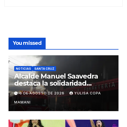
You missed
NOTICIAS
SANTA CRUZ
Alcalde Manuel Saavedra
destaca la solidaridad
durante la emergencia en
6 DE AGOSTO DE 2026
YULISA COPA
Barrio Lindo
MAMANI