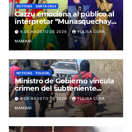
NOTICIAS
SANTA CRUZ
Cazzu emociona al público al
interpretar “Munasquechay”
en su concierto en Santa
6 DE AGOSTO DE 2026
YULISA COPA
Cruz
MAMANI
NOTICIAS
POLICIAL
Ministro de Gobierno vincula
crimen del subteniente
Salazar con la red de
6 DE AGOSTO DE 2026
YULISA COPA
Sebastián Marset
MAMANI