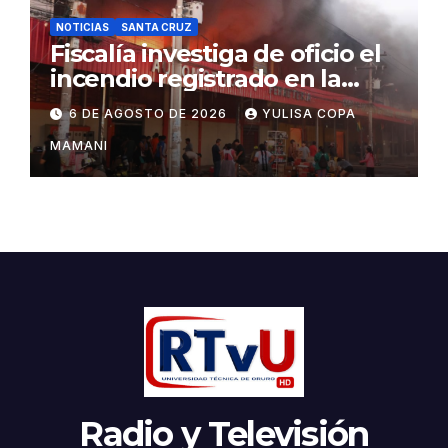
NOTICIAS
SANTA CRUZ
Fiscalía investiga de oficio el
incendio registrado en la
feria Barrio Lindo
6 DE AGOSTO DE 2026
YULISA COPA
MAMANI
Radio y Televisión