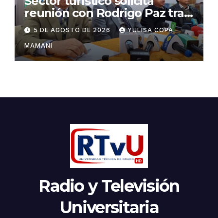
Sector turístico solicita
reunión con Rodrigo Paz tras
cambios en la administración
5 DE AGOSTO DE 2026
YULISA COPA
del turismo
MAMANI
Radio y Televisión
Universitaria