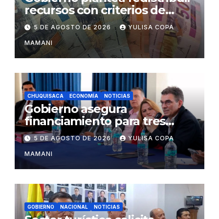
recursos con criterios de
eficiencia y esfuerzo fiscal
5 DE AGOSTO DE 2026
YULISA COPA
MAMANI
CHUQUISACA
ECONOMÍA
NOTICIAS
Gobierno asegura
financiamiento para tres
proyectos estratégicos de
5 DE AGOSTO DE 2026
YULISA COPA
Chuquisaca
MAMANI
GOBIERNO
NACIONAL
NOTICIAS