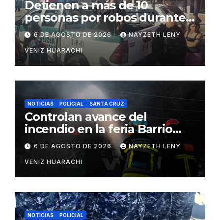
Detienen a más de 10
personas por robos durante
incendio en Barrio Lindo
6 DE AGOSTO DE 2026
NAYZETH LENY
VENIZ HUARACHI
NOTICIAS
POLICIAL
SANTA CRUZ
Controlan avance del
incendio en la feria Barrio
Lindo
6 DE AGOSTO DE 2026
NAYZETH LENY
VENIZ HUARACHI
NOTICIAS
POLICIAL