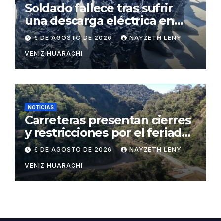
Soldado fallece tras sufrir
una descarga eléctrica en
Puerto Pailas
6 DE AGOSTO DE 2026
NAYZETH LENY
VENIZ HUARACHI
NOTICIAS
Carreteras presentan cierres
y restricciones por el feriado
patrio
6 DE AGOSTO DE 2026
NAYZETH LENY
VENIZ HUARACHI