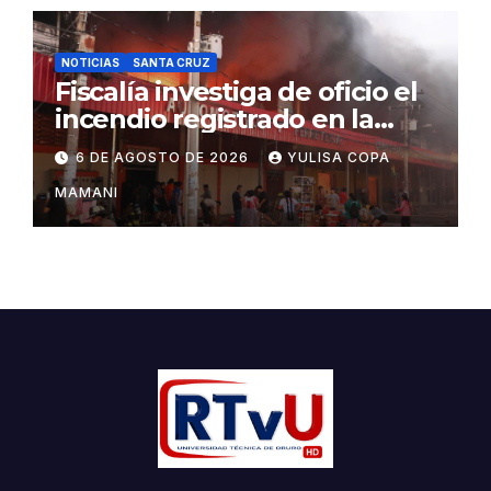
NOTICIAS
SANTA CRUZ
Fiscalía investiga de oficio el
incendio registrado en la
feria Barrio Lindo
6 DE AGOSTO DE 2026
YULISA COPA
MAMANI