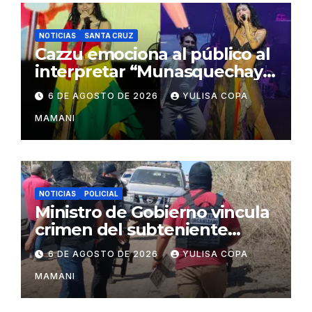
NOTICIAS
SANTA CRUZ
Cazzu emociona al público al
interpretar “Munasquechay”
en su concierto en Santa
6 DE AGOSTO DE 2026
YULISA COPA
Cruz
MAMANI
NOTICIAS
POLICIAL
Ministro de Gobierno vincula
crimen del subteniente
Salazar con la red de
6 DE AGOSTO DE 2026
YULISA COPA
Sebastián Marset
MAMANI