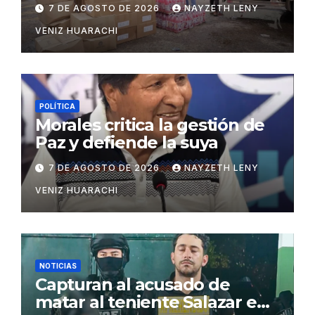
insumos para afectados
7 DE AGOSTO DE 2026
NAYZETH LENY
VENIZ HUARACHI
POLÍTICA
Morales critica la gestión de
Paz y defiende la suya
7 DE AGOSTO DE 2026
NAYZETH LENY
VENIZ HUARACHI
NOTICIAS
Capturan al acusado de
matar al teniente Salazar en