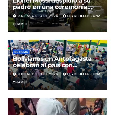
Lionel Messi despidió a su
padre en una ceremonia
íntima en Rosario
9 DE AGOSTO DE 2026
LEYDI HELEN LUNA
CHAMBI
NOTICIAS
Bolivianos en Antofagasta
celebran al país con
gastronomía, folclore y un
9 DE AGOSTO DE 2026
LEYDI HELEN LUNA
llamado a la unidad
CHAMBI