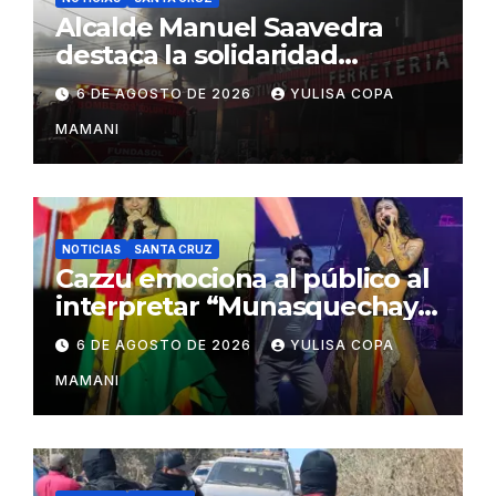
Alcalde Manuel Saavedra
destaca la solidaridad
durante la emergencia en
6 DE AGOSTO DE 2026
YULISA COPA
Barrio Lindo
MAMANI
NOTICIAS
SANTA CRUZ
Cazzu emociona al público al
interpretar “Munasquechay”
en su concierto en Santa
6 DE AGOSTO DE 2026
YULISA COPA
Cruz
MAMANI