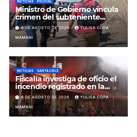
NOTICIAS
POLICIAL
Ministro de Gobierno vincula
crimen del subteniente
Salazar con la red de
6 DE AGOSTO DE 2026
YULISA COPA
Sebastián Marset
MAMANI
NOTICIAS
SANTA CRUZ
Fiscalía investiga de oficio el
incendio registrado en la
feria Barrio Lindo
6 DE AGOSTO DE 2026
YULISA COPA
MAMANI