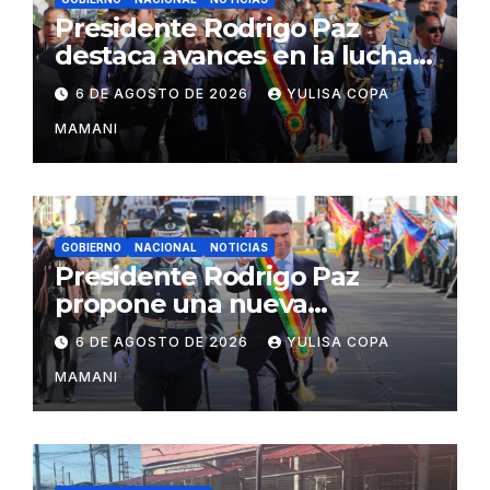
Presidente Rodrigo Paz
destaca avances en la lucha
contra el narcotráfico
6 DE AGOSTO DE 2026
YULISA COPA
MAMANI
GOBIERNO
NACIONAL
NOTICIAS
Presidente Rodrigo Paz
propone una nueva
gobernabilidad basada en
6 DE AGOSTO DE 2026
YULISA COPA
acuerdos institucionales
MAMANI