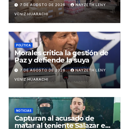
insumos para afectados
7 DE AGOSTO DE 2026
NAYZETH LENY
VENIZ HUARACHI
POLÍTICA
Morales critica la gestión de
Paz y defiende la suya
7 DE AGOSTO DE 2026
NAYZETH LENY
VENIZ HUARACHI
NOTICIAS
Capturan al acusado de
matar al teniente Salazar en