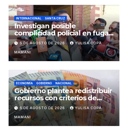
INTERNACIONAL
SANTA CRUZ
Investigan posible
complicidad policial en fuga
de dos reos brasileños de
5 DE AGOSTO DE 2026
YULISA COPA
Palmasola
MAMANI
ECONOMÍA
GOBIERNO
NACIONAL
Gobierno plantea redistribuir
recursos con criterios de
eficiencia y esfuerzo fiscal
5 DE AGOSTO DE 2026
YULISA COPA
MAMANI