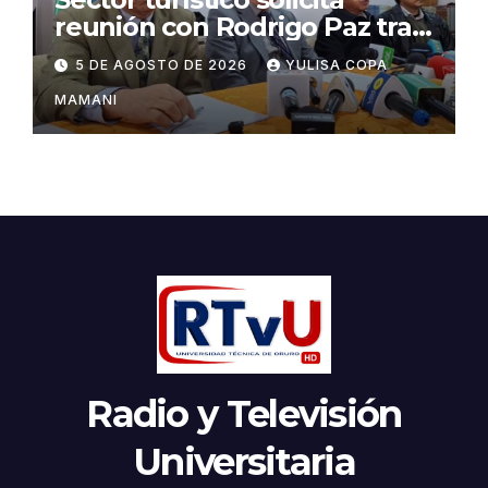
reunión con Rodrigo Paz tras
cambios en la administración
5 DE AGOSTO DE 2026
YULISA COPA
del turismo
MAMANI
Radio y Televisión
Universitaria