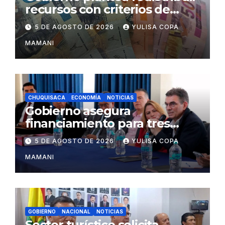
recursos con criterios de
eficiencia y esfuerzo fiscal
5 DE AGOSTO DE 2026
YULISA COPA
MAMANI
CHUQUISACA
ECONOMÍA
NOTICIAS
Gobierno asegura
financiamiento para tres
proyectos estratégicos de
5 DE AGOSTO DE 2026
YULISA COPA
Chuquisaca
MAMANI
GOBIERNO
NACIONAL
NOTICIAS
Sector turístico solicita