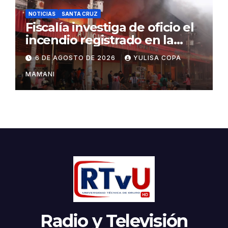
NOTICIAS
SANTA CRUZ
Fiscalía investiga de oficio el
incendio registrado en la
feria Barrio Lindo
6 DE AGOSTO DE 2026
YULISA COPA
MAMANI
Radio y Televisión