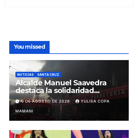
You missed
NOTICIAS
SANTA CRUZ
Alcalde Manuel Saavedra
destaca la solidaridad
durante la emergencia en
6 DE AGOSTO DE 2026
YULISA COPA
Barrio Lindo
MAMANI