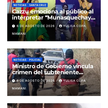
NOTICIAS
SANTA CRUZ
Cazzu emociona al público al
interpretar “Munasquechay”
en su concierto en Santa
6 DE AGOSTO DE 2026
YULISA COPA
Cruz
MAMANI
NOTICIAS
POLICIAL
Ministro de Gobierno vincula
crimen del subteniente
Salazar con la red de
6 DE AGOSTO DE 2026
YULISA COPA
Sebastián Marset
MAMANI