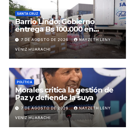
SANTA CRUZ
Barrio Lindo: Gobierno
entrega Bs 100.000 en
insumos para afectados
7 DE AGOSTO DE 2026
NAYZETH LENY
VENIZ HUARACHI
POLÍTICA
Morales critica la gestión de
Paz y defiende la suya
7 DE AGOSTO DE 2026
NAYZETH LENY
VENIZ HUARACHI