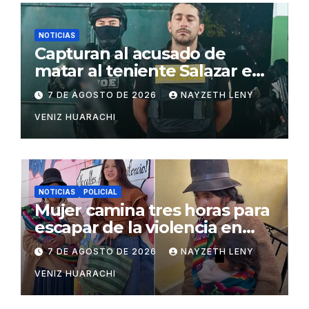
NOTICIAS
Capturan al acusado de
matar al teniente Salazar en
San Matías
7 DE AGOSTO DE 2026
NAYZETH LENY
VENIZ HUARACHI
NOTICIAS
POLICIAL
Mujer camina tres horas para
escapar de la violencia en
Potosí
7 DE AGOSTO DE 2026
NAYZETH LENY
VENIZ HUARACHI