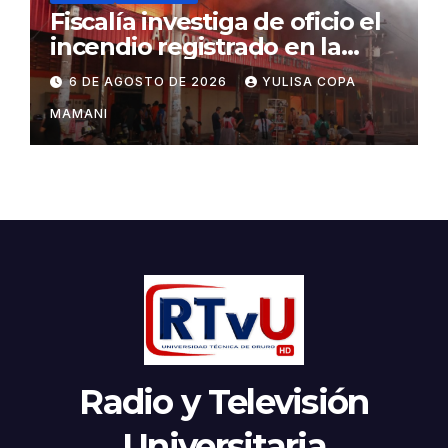
Fiscalía investiga de oficio el
incendio registrado en la
feria Barrio Lindo
6 DE AGOSTO DE 2026
YULISA COPA
MAMANI
Radio y Televisión
Universitaria