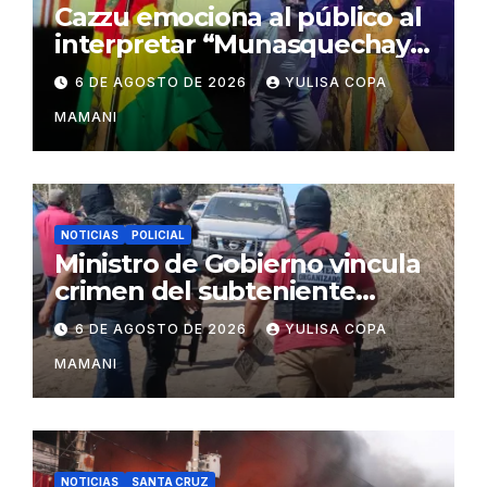
Cazzu emociona al público al
interpretar “Munasquechay”
en su concierto en Santa
6 DE AGOSTO DE 2026
YULISA COPA
Cruz
MAMANI
NOTICIAS
POLICIAL
Ministro de Gobierno vincula
crimen del subteniente
Salazar con la red de
6 DE AGOSTO DE 2026
YULISA COPA
Sebastián Marset
MAMANI
NOTICIAS
SANTA CRUZ