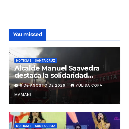
You missed
NOTICIAS
SANTA CRUZ
Alcalde Manuel Saavedra
destaca la solidaridad
durante la emergencia en
6 DE AGOSTO DE 2026
YULISA COPA
Barrio Lindo
MAMANI
NOTICIAS
SANTA CRUZ