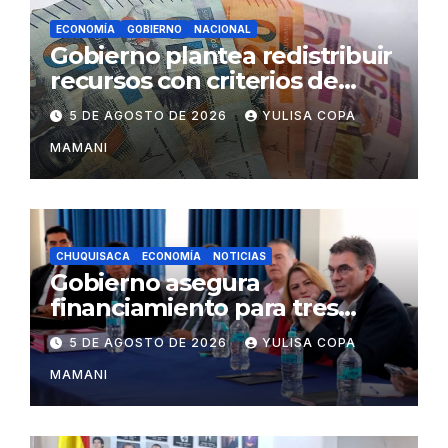
ECONOMÍA
GOBIERNO
NACIONAL
Gobierno plantea redistribuir
recursos con criterios de
eficiencia y esfuerzo fiscal
5 DE AGOSTO DE 2026
YULISA COPA
MAMANI
CHUQUISACA
ECONOMÍA
NOTICIAS
Gobierno asegura
financiamiento para tres
proyectos estratégicos de
5 DE AGOSTO DE 2026
YULISA COPA
Chuquisaca
MAMANI