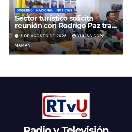
GOBIERNO
NACIONAL
NOTICIAS
Sector turístico solicita
reunión con Rodrigo Paz tras
cambios en la administración
5 DE AGOSTO DE 2026
YULISA COPA
del turismo
MAMANI
Radio y Televisión