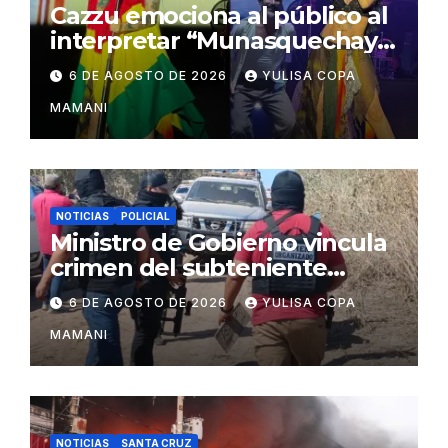
Cazzu emociona al público al
interpretar “Munasquechay”
en su concierto en Santa
6 DE AGOSTO DE 2026
YULISA COPA
Cruz
MAMANI
NOTICIAS
POLICIAL
Ministro de Gobierno vincula
crimen del subteniente
Salazar con la red de
6 DE AGOSTO DE 2026
YULISA COPA
Sebastián Marset
MAMANI
NOTICIAS
SANTA CRUZ