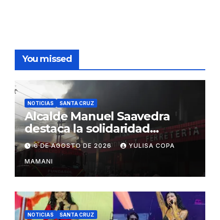
You missed
NOTICIAS
SANTA CRUZ
Alcalde Manuel Saavedra
destaca la solidaridad
durante la emergencia en
6 DE AGOSTO DE 2026
YULISA COPA
Barrio Lindo
MAMANI
NOTICIAS
SANTA CRUZ