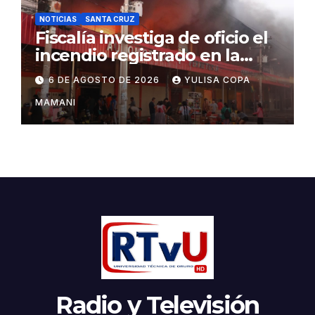
NOTICIAS
SANTA CRUZ
Fiscalía investiga de oficio el
incendio registrado en la
feria Barrio Lindo
6 DE AGOSTO DE 2026
YULISA COPA
MAMANI
Radio y Televisión