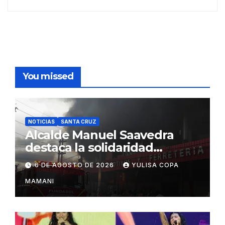
You missed
NOTICIAS
SANTA CRUZ
Alcalde Manuel Saavedra
destaca la solidaridad
durante la emergencia en
6 DE AGOSTO DE 2026
YULISA COPA
Barrio Lindo
MAMANI