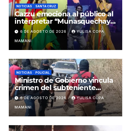
NOTICIAS
SANTA CRUZ
Cazzu emociona al público al
interpretar “Munasquechay”
en su concierto en Santa
6 DE AGOSTO DE 2026
YULISA COPA
Cruz
MAMANI
NOTICIAS
POLICIAL
Ministro de Gobierno vincula
crimen del subteniente
Salazar con la red de
6 DE AGOSTO DE 2026
YULISA COPA
Sebastián Marset
MAMANI