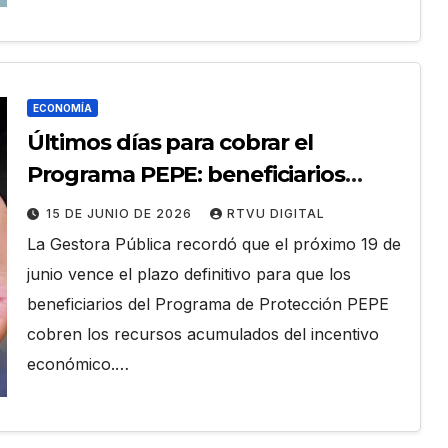
ECONOMÍA
Últimos días para cobrar el
Programa PEPE: beneficiarios
pueden acceder a Bs 450 hasta el
15 DE JUNIO DE 2026
RTVU DIGITAL
19 de junio
La Gestora Pública recordó que el próximo 19 de
junio vence el plazo definitivo para que los
beneficiarios del Programa de Protección PEPE
cobren los recursos acumulados del incentivo
económico.…