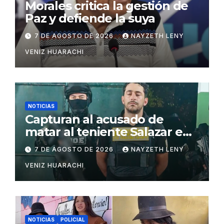
Morales critica la gestión de
Paz y defiende la suya
7 DE AGOSTO DE 2026
NAYZETH LENY
VENIZ HUARACHI
NOTICIAS
Capturan al acusado de
matar al teniente Salazar en
San Matías
7 DE AGOSTO DE 2026
NAYZETH LENY
VENIZ HUARACHI
NOTICIAS
POLICIAL