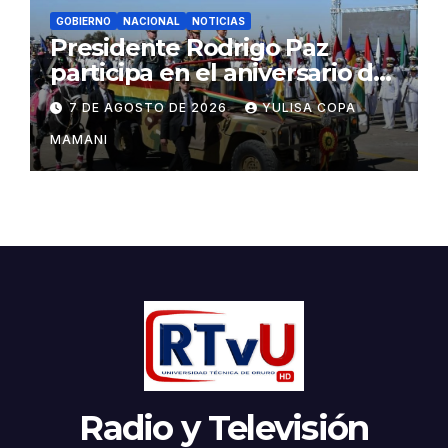
GOBIERNO
NACIONAL
NOTICIAS
Presidente Rodrigo Paz
participa en el aniversario de
las Fuerzas Armadas
7 DE AGOSTO DE 2026
YULISA COPA
MAMANI
Radio y Televisión