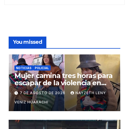
You missed
NOTICIAS
POLICIAL
Mujer camina tres horas para
escapar de la violencia en
Potosí
7 DE AGOSTO DE 2026
NAYZETH LENY
VENIZ HUARACHI