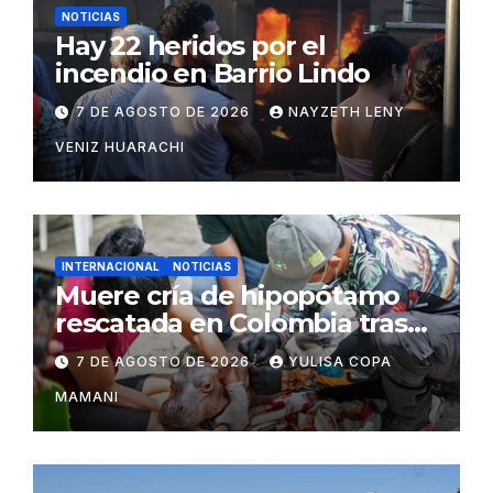
NOTICIAS
Hay 22 heridos por el
incendio en Barrio Lindo
7 DE AGOSTO DE 2026
NAYZETH LENY
VENIZ HUARACHI
INTERNACIONAL
NOTICIAS
Muere cría de hipopótamo
rescatada en Colombia tras
recibir atención veterinaria
7 DE AGOSTO DE 2026
YULISA COPA
MAMANI