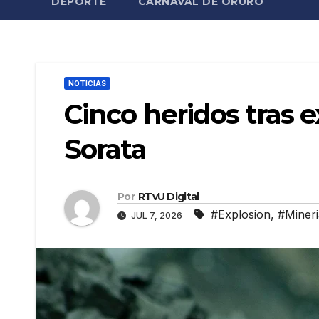
DEPORTE
CARNAVAL DE ORURO
NOTICIAS
Cinco heridos tras 
Sorata
Por
RTvU Digital
#Explosion
,
#Mineri
JUL 7, 2026