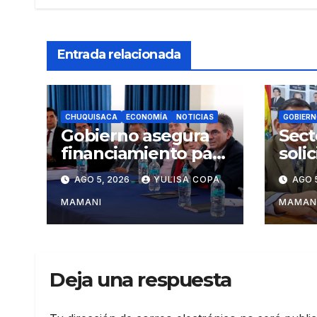
Entrada relacionada
CHUQUISACA
ECONOMÍA
NOTICIAS
GOBIERN
Gobierno asegura
Sect
financiamiento para
soli
tres proyectos
Rodr
AGO 5, 2026
YULISA COPA
AGO 
estratégicos de
camb
Chuquisaca
admi
MAMANI
MAMAN
turi
Deja una respuesta