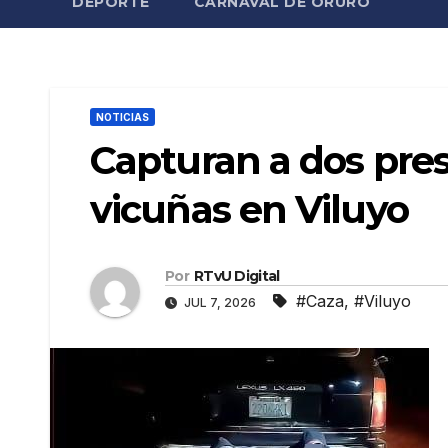
DEPORTE
CARNAVAL DE ORURO
NOTICIAS
Capturan a dos pre
vicuñas en Viluyo
Por
RTvU Digital
#Caza
,
#Viluyo
JUL 7, 2026