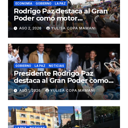
ECONOMÍA
GOBIERNO
LA PAZ
Rodrigo Paz destaca al Gran
Poder como motor
económico y símbolo de
AGO 2, 2026
YULISA COPA MAMANI
unidad
GOBIERNO
LA PAZ
NOTICIAS
Presidente Rodrigo Paz
destaca al Gran Poder como
símbolo de identidad y
AGO 1, 2026
YULISA COPA MAMANI
unidad nacional