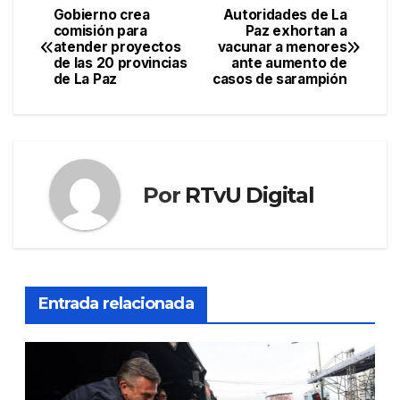
Gobierno crea
Autoridades de La
Navegación
comisión para
Paz exhortan a
atender proyectos
vacunar a menores
de
de las 20 provincias
ante aumento de
de La Paz
casos de sarampión
entradas
Por
RTvU Digital
Entrada relacionada