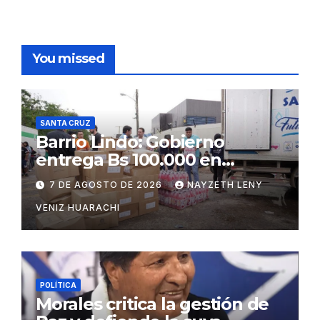
You missed
SANTA CRUZ
Barrio Lindo: Gobierno
entrega Bs 100.000 en
insumos para afectados
7 DE AGOSTO DE 2026
NAYZETH LENY
VENIZ HUARACHI
POLÍTICA
Morales critica la gestión de