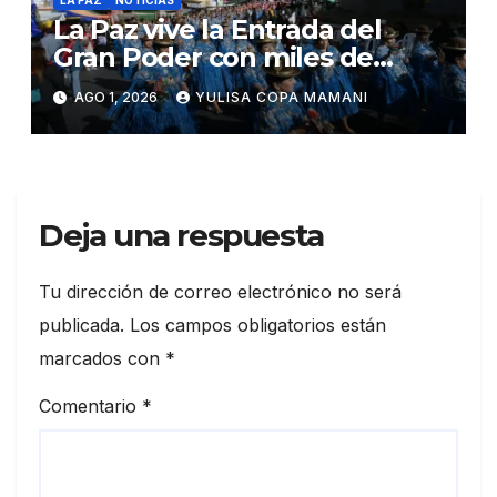
LA PAZ
NOTICIAS
La Paz vive la Entrada del
Gran Poder con miles de
danzarines y músicos
AGO 1, 2026
YULISA COPA MAMANI
Deja una respuesta
Tu dirección de correo electrónico no será
publicada.
Los campos obligatorios están
marcados con
*
Comentario
*