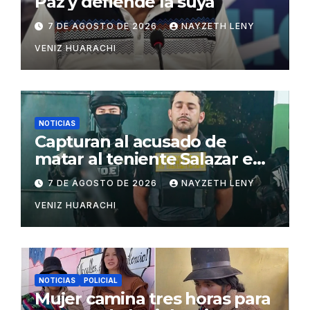
Paz y defiende la suya
7 DE AGOSTO DE 2026
NAYZETH LENY
VENIZ HUARACHI
NOTICIAS
Capturan al acusado de
matar al teniente Salazar en
San Matías
7 DE AGOSTO DE 2026
NAYZETH LENY
VENIZ HUARACHI
NOTICIAS
POLICIAL
Mujer camina tres horas para