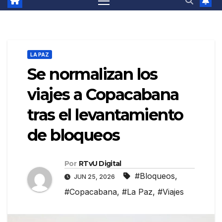
LA PAZ
Se normalizan los
viajes a Copacabana
tras el levantamiento
de bloqueos
Por
RTvU Digital
#Bloqueos
,
JUN 25, 2026
#Copacabana
,
#La Paz
,
#Viajes