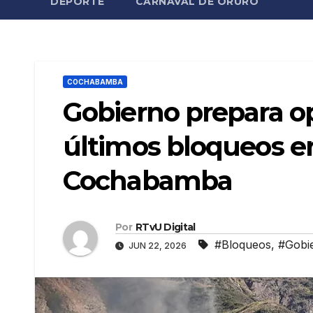
DEPORTE
CARNAVAL DE ORURO
COCHABAMBA
Gobierno prepara op
últimos bloqueos en
Cochabamba
Por
RTvU Digital
#Bloqueos
,
#Gobi
JUN 22, 2026