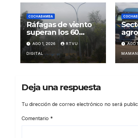
COCHABAMBA
COCHAB
Ráfagas de viento
Sect
superan los 60
agro
km/h en
Coc
AGO 1, 2026
RTVU
AGO 1
Cochabamba
anun
impo
DIGITAL
MAMAN
diés
Deja una respuesta
Tu dirección de correo electrónico no será publi
Comentario
*