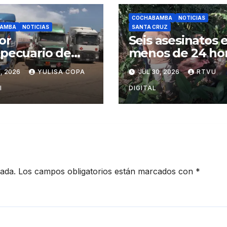
COCHABAMBA
NOTICIAS
AMBA
NOTICIAS
SANTA CRUZ
or
Seis asesinatos 
pecuario de
menos de 24 ho
habamba
conmocionan a
, 2026
YULISA COPA
JUL 30, 2026
RTVU
cia la
Santa Cruz y
rtación de
Cochabamba
I
DIGITAL
el propio
cada.
Los campos obligatorios están marcados con
*