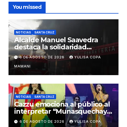
You missed
NOTICIAS
SANTA CRUZ
Alcalde Manuel Saavedra
destaca la solidaridad
durante la emergencia en
6 DE AGOSTO DE 2026
YULISA COPA
Barrio Lindo
MAMANI
NOTICIAS
SANTA CRUZ
Cazzu emociona al público al
interpretar “Munasquechay”
en su concierto en Santa
6 DE AGOSTO DE 2026
YULISA COPA
Cruz