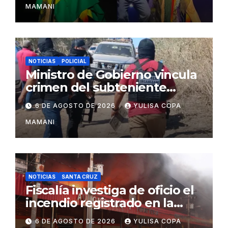
MAMANI
NOTICIAS
POLICIAL
Ministro de Gobierno vincula
crimen del subteniente
Salazar con la red de
6 DE AGOSTO DE 2026
YULISA COPA
Sebastián Marset
MAMANI
NOTICIAS
SANTA CRUZ
Fiscalía investiga de oficio el
incendio registrado en la
feria Barrio Lindo
6 DE AGOSTO DE 2026
YULISA COPA