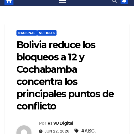
NACIONAL
NOTICIAS
Bolivia reduce los
bloqueos a 12 y
Cochabamba
concentra los
principales puntos de
conflicto
Por
RTvU Digital
#ABC
,
JUN 22, 2026