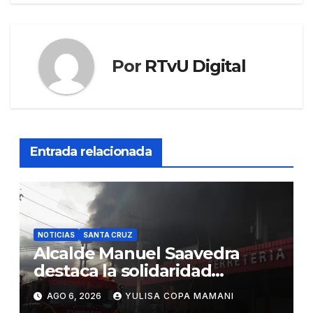
Por
RTvU Digital
Entrada relacionada
NOTICIAS
SANTA CRUZ
Alcalde Manuel Saavedra
destaca la solidaridad
durante la emergencia en
AGO 6, 2026
YULISA COPA MAMANI
Barrio Lindo