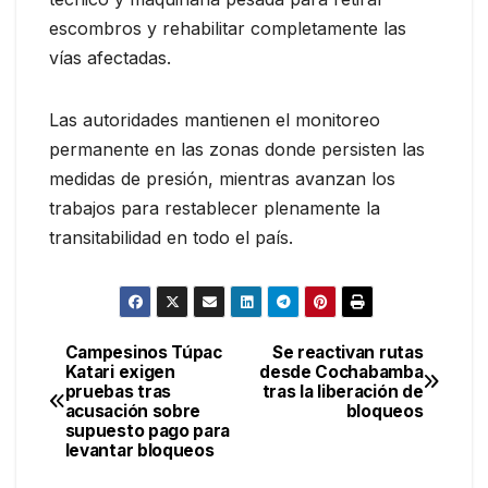
escombros y rehabilitar completamente las
vías afectadas.
Las autoridades mantienen el monitoreo
permanente en las zonas donde persisten las
medidas de presión, mientras avanzan los
trabajos para restablecer plenamente la
transitabilidad en todo el país.
Campesinos Túpac
Se reactivan rutas
Navegación
Katari exigen
desde Cochabamba
pruebas tras
tras la liberación de
de
acusación sobre
bloqueos
supuesto pago para
entradas
levantar bloqueos