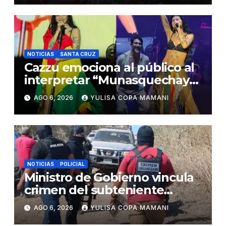
NOTICIAS
SANTA CRUZ
Cazzu emociona al público al
interpretar “Munasquechay”
en su concierto en Santa Cruz
AGO 6, 2026
YULISA COPA MAMANI
NOTICIAS
POLICIAL
Ministro de Gobierno vincula
crimen del subteniente
Salazar con la red de
AGO 6, 2026
YULISA COPA MAMANI
Sebastián Marset