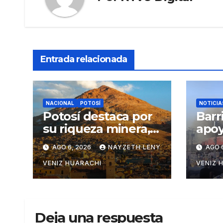
Entrada relacionada
NACIONAL
POTOSÍ
NOTICIA
Potosí destaca por
Barr
su riqueza minera,
apoy
turística y
tras
AGO 6, 2026
NAYZETH LENY
AGO 
productiva
vice
VENIZ HUARACHI
VENIZ 
Deja una respuesta