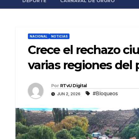
DEPORTE
CARNAVAL DE ORURO
NACIONAL
NOTICIAS
Crece el rechazo ci
varias regiones del 
Por
RTvU Digital
#Bloqueos
JUN 2, 2026