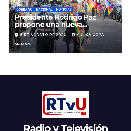
GOBIERNO
NACIONAL
NOTICIAS
Presidente Rodrigo Paz
propone una nueva
gobernabilidad basada en
6 DE AGOSTO DE 2026
YULISA COPA
acuerdos institucionales
MAMANI
Radio y Televisión