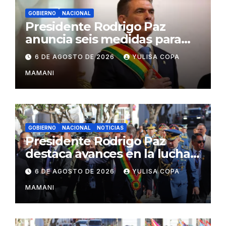
GOBIERNO
NACIONAL
Presidente Rodrigo Paz
anuncia seis medidas para
impulsar reformas en Bolivia
6 DE AGOSTO DE 2026
YULISA COPA
MAMANI
GOBIERNO
NACIONAL
NOTICIAS
Presidente Rodrigo Paz
destaca avances en la lucha
contra el narcotráfico
6 DE AGOSTO DE 2026
YULISA COPA
MAMANI