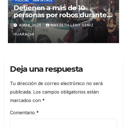
POLICIAL
SANTA CRUZ
Detienen a más de 10
personas por robos durante
incendio en Barrio Lindo
AGO 6, 2026
NAYZETH LENY VENIZ
HUARACHI
Deja una respuesta
Tu dirección de correo electrónico no será
publicada.
Los campos obligatorios están
marcados con
*
Comentario
*