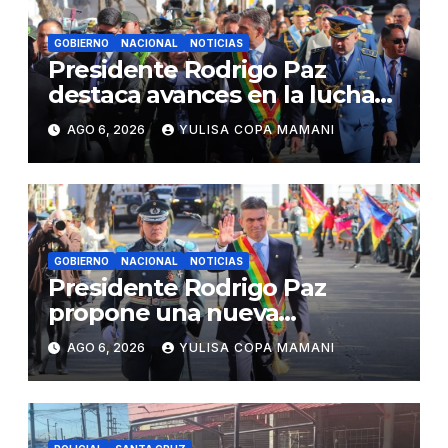
GOBIERNO
NACIONAL
NOTICIAS
Presidente Rodrigo Paz
destaca avances en la lucha
contra el narcotráfico
AGO 6, 2026
YULISA COPA MAMANI
GOBIERNO
NACIONAL
NOTICIAS
Presidente Rodrigo Paz
propone una nueva
gobernabilidad basada en
AGO 6, 2026
YULISA COPA MAMANI
acuerdos institucionales