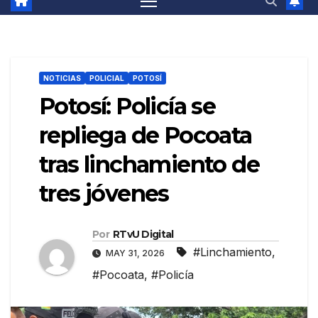
NOTICIAS
POLICIAL
POTOSÍ
Potosí: Policía se
repliega de Pocoata
tras linchamiento de
tres jóvenes
Por
RTvU Digital
#Linchamiento
,
MAY 31, 2026
#Pocoata
,
#Policía