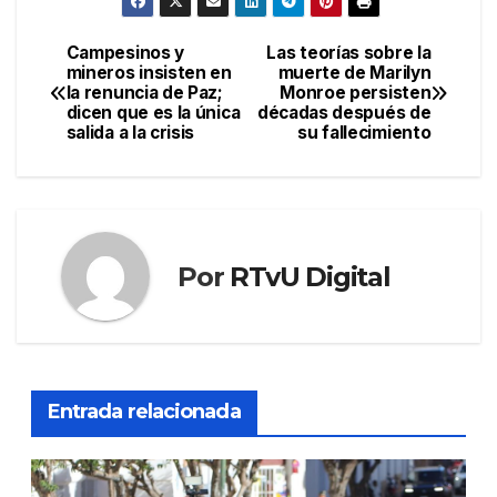
Campesinos y
Las teorías sobre la
Navegación
mineros insisten en
muerte de Marilyn
la renuncia de Paz;
Monroe persisten
de
dicen que es la única
décadas después de
salida a la crisis
su fallecimiento
entradas
Por
RTvU Digital
Entrada relacionada