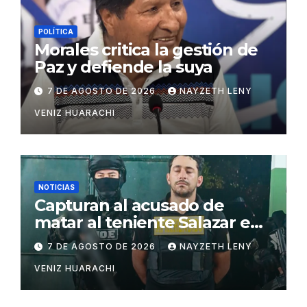
POLÍTICA
Morales critica la gestión de
Paz y defiende la suya
7 DE AGOSTO DE 2026
NAYZETH LENY
VENIZ HUARACHI
NOTICIAS
Capturan al acusado de
matar al teniente Salazar en
San Matías
7 DE AGOSTO DE 2026
NAYZETH LENY
VENIZ HUARACHI