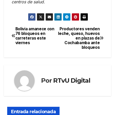
centros de salud.
Bolivia amanece con
Productores venden
Navegación
76 bloqueos en
leche, queso, huevos
carreteras este
en plazas de
de
viernes
Cochabamba ante
bloqueos
entradas
Por
RTvU Digital
Entrada relacionada