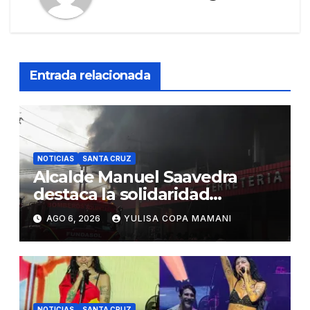
Entrada relacionada
NOTICIAS
SANTA CRUZ
Alcalde Manuel Saavedra
destaca la solidaridad
durante la emergencia en
AGO 6, 2026
YULISA COPA MAMANI
Barrio Lindo
NOTICIAS
SANTA CRUZ