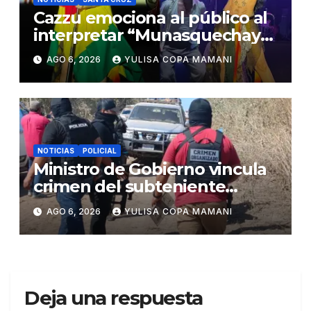
Cazzu emociona al público al
interpretar “Munasquechay”
en su concierto en Santa Cruz
AGO 6, 2026
YULISA COPA MAMANI
NOTICIAS
POLICIAL
Ministro de Gobierno vincula
crimen del subteniente
Salazar con la red de
AGO 6, 2026
YULISA COPA MAMANI
Sebastián Marset
Deja una respuesta