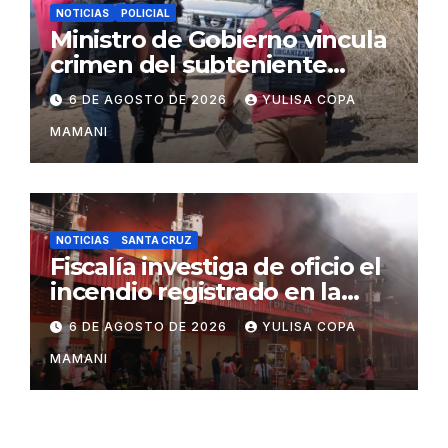
NOTICIAS
POLICIAL
Ministro de Gobierno vincula
crimen del subteniente
Salazar con la red de
6 DE AGOSTO DE 2026
YULISA COPA
Sebastián Marset
MAMANI
NOTICIAS
SANTA CRUZ
Fiscalía investiga de oficio el
incendio registrado en la
feria Barrio Lindo
6 DE AGOSTO DE 2026
YULISA COPA
MAMANI