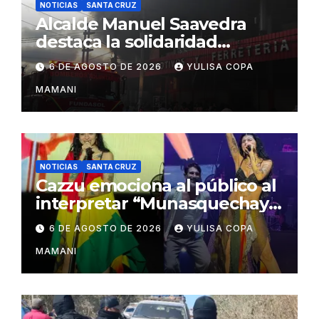
NOTICIAS
SANTA CRUZ
Alcalde Manuel Saavedra
destaca la solidaridad
durante la emergencia en
6 DE AGOSTO DE 2026
YULISA COPA
Barrio Lindo
MAMANI
NOTICIAS
SANTA CRUZ
Cazzu emociona al público al
interpretar “Munasquechay”
en su concierto en Santa
6 DE AGOSTO DE 2026
YULISA COPA
Cruz
MAMANI