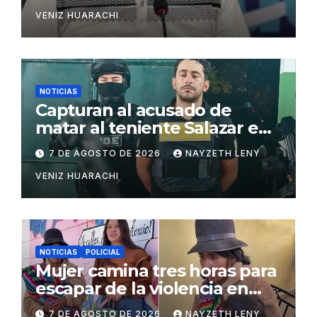
VENIZ HUARACHI
NOTICIAS
Capturan al acusado de
matar al teniente Salazar en
San Matías
7 DE AGOSTO DE 2026
NAYZETH LENY
VENIZ HUARACHI
NOTICIAS
POLICIAL
Mujer camina tres horas para
escapar de la violencia en
Potosí
7 DE AGOSTO DE 2026
NAYZETH LENY