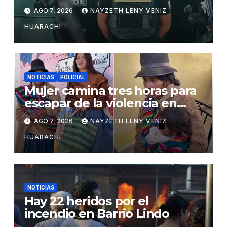
San Matías
AGO 7, 2026
NAYZETH LENY VENIZ
HUARACHI
NOTICIAS
POLICIAL
Mujer camina tres horas para
escapar de la violencia en
Potosí
AGO 7, 2026
NAYZETH LENY VENIZ
HUARACHI
NOTICIAS
Hay 22 heridos por el
incendio en Barrio Lindo