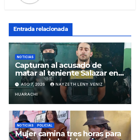
Entrada relacionada
NOTICIAS
Capturan al acusado de
matar al teniente Salazar en
San Matías
AGO 7, 2026
NAYZETH LENY VENIZ
HUARACHI
NOTICIAS
POLICIAL
Mujer camina tres horas para