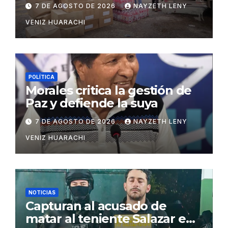
insumos para afectados
7 DE AGOSTO DE 2026
NAYZETH LENY
VENIZ HUARACHI
POLÍTICA
Morales critica la gestión de
Paz y defiende la suya
7 DE AGOSTO DE 2026
NAYZETH LENY
VENIZ HUARACHI
NOTICIAS
Capturan al acusado de
matar al teniente Salazar en