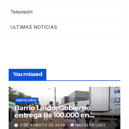
Televisión
ULTIMAS NOTICIAS
You missed
SANTA CRUZ
Barrio Lindo: Gobierno
entrega Bs 100.000 en
insumos para afectados
7 DE AGOSTO DE 2026
NAYZETH LENY