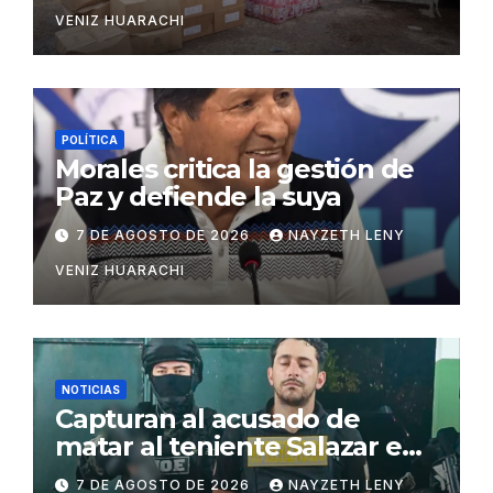
VENIZ HUARACHI
POLÍTICA
Morales critica la gestión de
Paz y defiende la suya
7 DE AGOSTO DE 2026
NAYZETH LENY
VENIZ HUARACHI
NOTICIAS
Capturan al acusado de
matar al teniente Salazar en
San Matías
7 DE AGOSTO DE 2026
NAYZETH LENY