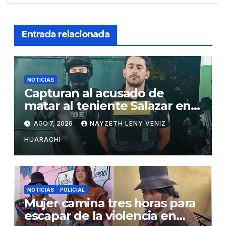
Entrada relacionada
NOTICIAS
Capturan al acusado de
matar al teniente Salazar en
San Matías
AGO 7, 2026
NAYZETH LENY VENIZ
HUARACHI
NOTICIAS
POLICIAL
Mujer camina tres horas para
escapar de la violencia en