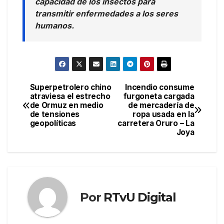
capacidad de los insectos para
transmitir enfermedades a los seres
humanos.
Superpetrolero chino
Incendio consume
Navegación
atraviesa el estrecho
furgoneta cargada
de Ormuz en medio
de mercadería de
de
de tensiones
ropa usada en la
geopolíticas
carretera Oruro – La
entradas
Joya
Por
RTvU Digital