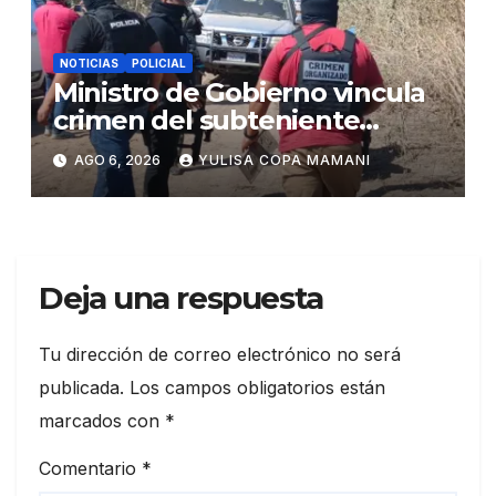
NOTICIAS
POLICIAL
Ministro de Gobierno vincula
crimen del subteniente
Salazar con la red de
AGO 6, 2026
YULISA COPA MAMANI
Sebastián Marset
Deja una respuesta
Tu dirección de correo electrónico no será
publicada.
Los campos obligatorios están
marcados con
*
Comentario
*