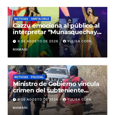
NOTICIAS
SANTA CRUZ
Cazzu emociona al público al
interpretar “Munasquechay”
en su concierto en Santa
6 DE AGOSTO DE 2026
YULISA COPA
Cruz
MAMANI
NOTICIAS
POLICIAL
Ministro de Gobierno vincula
crimen del subteniente
Salazar con la red de
6 DE AGOSTO DE 2026
YULISA COPA
Sebastián Marset
MAMANI