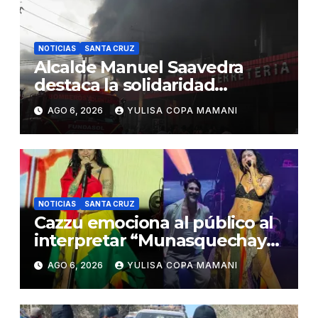
NOTICIAS
SANTA CRUZ
Alcalde Manuel Saavedra
destaca la solidaridad
durante la emergencia en
AGO 6, 2026
YULISA COPA MAMANI
Barrio Lindo
NOTICIAS
SANTA CRUZ
Cazzu emociona al público al
interpretar “Munasquechay”
en su concierto en Santa Cruz
AGO 6, 2026
YULISA COPA MAMANI