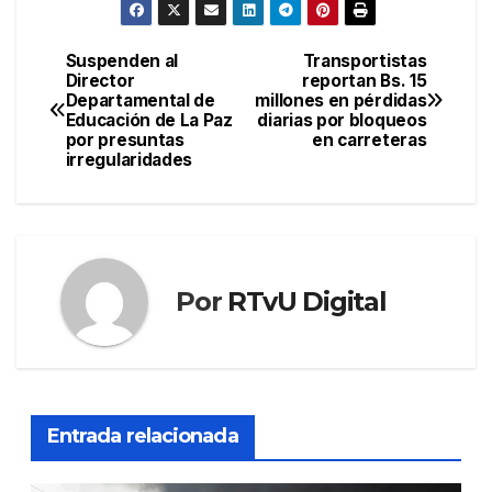
Suspenden al
Transportistas
Navegación
Director
reportan Bs. 15
Departamental de
millones en pérdidas
de
Educación de La Paz
diarias por bloqueos
por presuntas
en carreteras
entradas
irregularidades
Por
RTvU Digital
Entrada relacionada