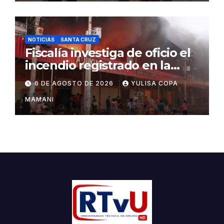
NOTICIAS
SANTA CRUZ
Fiscalía investiga de oficio el
incendio registrado en la
feria Barrio Lindo
6 DE AGOSTO DE 2026
YULISA COPA
MAMANI