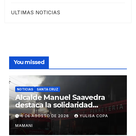
ULTIMAS NOTICIAS
You missed
NOTICIAS
SANTA CRUZ
Alcalde Manuel Saavedra
destaca la solidaridad
durante la emergencia en
6 DE AGOSTO DE 2026
YULISA COPA
Barrio Lindo
MAMANI