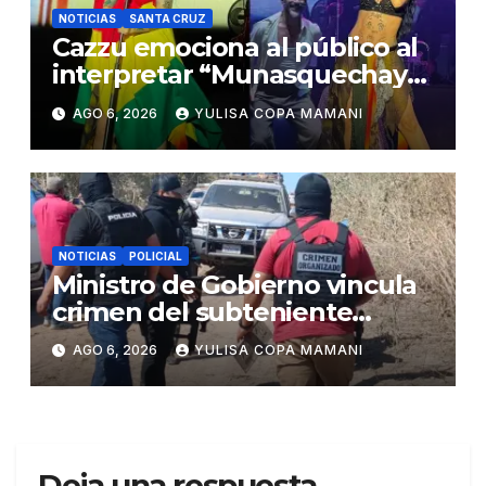
NOTICIAS
SANTA CRUZ
Cazzu emociona al público al
interpretar “Munasquechay”
en su concierto en Santa Cruz
AGO 6, 2026
YULISA COPA MAMANI
NOTICIAS
POLICIAL
Ministro de Gobierno vincula
crimen del subteniente
Salazar con la red de
AGO 6, 2026
YULISA COPA MAMANI
Sebastián Marset
Deja una respuesta