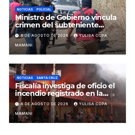
NOTICIAS
POLICIAL
Ministro de Gobierno vincula
crimen del subteniente
Salazar con la red de
6 DE AGOSTO DE 2026
YULISA COPA
Sebastián Marset
MAMANI
NOTICIAS
SANTA CRUZ
Fiscalía investiga de oficio el
incendio registrado en la
feria Barrio Lindo
6 DE AGOSTO DE 2026
YULISA COPA
MAMANI