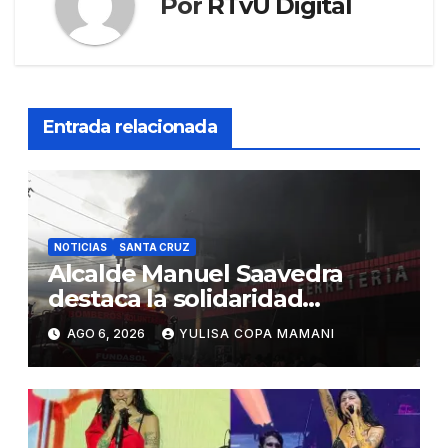
Por
RTvU Digital
Entrada relacionada
NOTICIAS
SANTA CRUZ
Alcalde Manuel Saavedra
destaca la solidaridad
durante la emergencia en
AGO 6, 2026
YULISA COPA MAMANI
Barrio Lindo