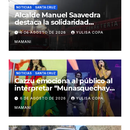
NOTICIAS
SANTA CRUZ
Alcalde Manuel Saavedra
destaca la solidaridad
durante la emergencia en
6 DE AGOSTO DE 2026
YULISA COPA
Barrio Lindo
MAMANI
NOTICIAS
SANTA CRUZ
Cazzu emociona al público al
interpretar “Munasquechay”
en su concierto en Santa
6 DE AGOSTO DE 2026
YULISA COPA
Cruz
MAMANI