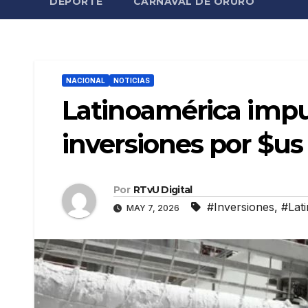
DEPORTE
CARNAVAL DE ORURO
NACIONAL
NOTICIAS
Latinoamérica impul
inversiones por $us
Por
RTvU Digital
#Inversiones
,
#Lat
MAY 7, 2026