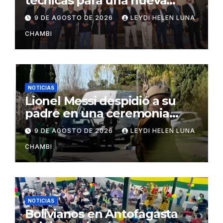
técnicas para una nueva
distribución tributaria
9 DE AGOSTO DE 2026
LEYDI HELEN LUNA
CHAMBI
NOTICIAS
Lionel Messi despidió a su
padre en una ceremonia
íntima en Rosario
9 DE AGOSTO DE 2026
LEYDI HELEN LUNA
CHAMBI
NOTICIAS
Bolivianos en Antofagasta