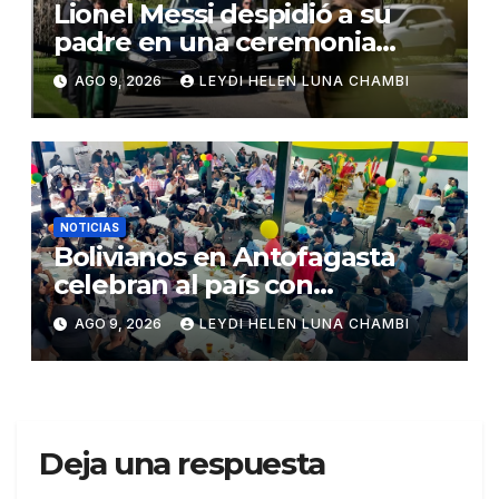
Lionel Messi despidió a su
padre en una ceremonia
íntima en Rosario
AGO 9, 2026
LEYDI HELEN LUNA CHAMBI
NOTICIAS
Bolivianos en Antofagasta
celebran al país con
gastronomía, folclore y un
AGO 9, 2026
LEYDI HELEN LUNA CHAMBI
llamado a la unidad
Deja una respuesta