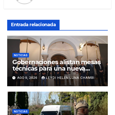
Entrada relacionada
NOTICIAS
Gobernaciones alistan mesas
técnicas para una nueva
distribución tributaria
AGO 9, 2026
LEYDI HELEN LUNA CHAMBI
NOTICIAS