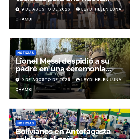
distribución tributaria
9 DE AGOSTO DE 2026
LEYDI HELEN LUNA
CHAMBI
NOTICIAS
Lionel Messi despidió a su
padre en una ceremonia
íntima en Rosario
9 DE AGOSTO DE 2026
LEYDI HELEN LUNA
CHAMBI
NOTICIAS
Bolivianos en Antofagasta