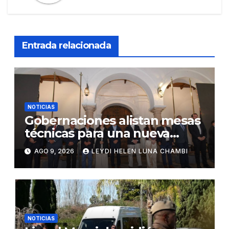
Entrada relacionada
NOTICIAS
Gobernaciones alistan mesas
técnicas para una nueva
distribución tributaria
AGO 9, 2026
LEYDI HELEN LUNA CHAMBI
NOTICIAS