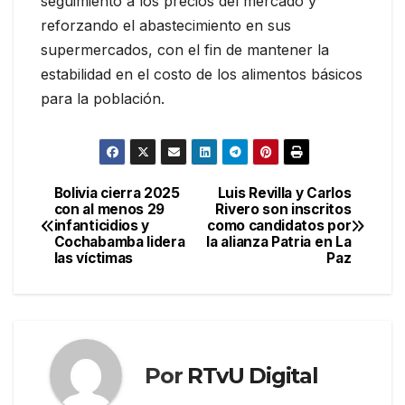
seguimiento a los precios del mercado y
reforzando el abastecimiento en sus
supermercados, con el fin de mantener la
estabilidad en el costo de los alimentos básicos
para la población.
Bolivia cierra 2025
Luis Revilla y Carlos
Navegación
con al menos 29
Rivero son inscritos
infanticidios y
como candidatos por
de
Cochabamba lidera
la alianza Patria en La
las víctimas
Paz
entradas
Por
RTvU Digital