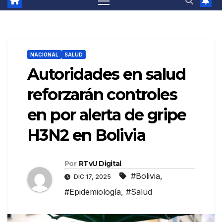
NACIONAL
SALUD
Autoridades en salud
reforzarán controles
en por alerta de gripe
H3N2 en Bolivia
Por
RTvU Digital
#Bolivia
,
DIC 17, 2025
#Epidemiología
,
#Salud