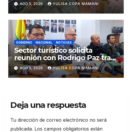
eficiencia y esfuerzo fiscal
AGO 5, 2026
YULISA COPA MAMANI
GOBIERNO
NACIONAL
NOTICIAS
Sector turístico solicita
reunión con Rodrigo Paz tras
cambios en la administración
AGO 5, 2026
YULISA COPA MAMANI
del turismo
Deja una respuesta
Tu dirección de correo electrónico no será
publicada.
Los campos obligatorios están