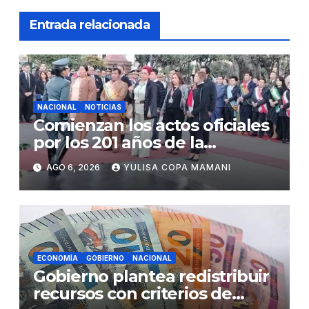
Entrada relacionada
NACIONAL
NOTICIAS
Comienzan los actos oficiales
por los 201 años de la
independencia de Bolivia
AGO 6, 2026
YULISA COPA MAMANI
ECONOMÍA
GOBIERNO
NACIONAL
Gobierno plantea redistribuir
recursos con criterios de