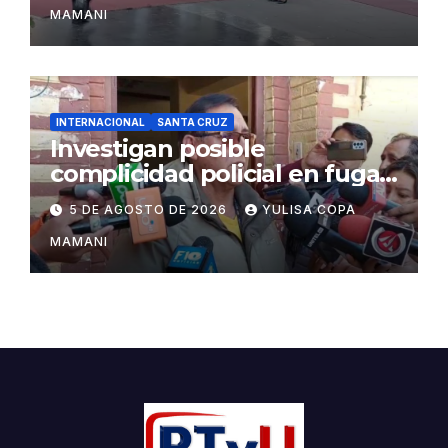
MAMANI
INTERNACIONAL
SANTA CRUZ
Investigan posible
complicidad policial en fuga
de dos reos brasileños de
5 DE AGOSTO DE 2026
YULISA COPA
Palmasola
MAMANI