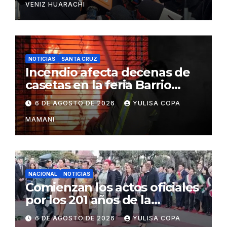
VENIZ HUARACHI
NOTICIAS
SANTA CRUZ
Incendio afecta decenas de
casetas en la feria Barrio
Lindo de Santa Cruz
6 DE AGOSTO DE 2026
YULISA COPA
MAMANI
NACIONAL
NOTICIAS
Comienzan los actos oficiales
por los 201 años de la
independencia de Bolivia
6 DE AGOSTO DE 2026
YULISA COPA