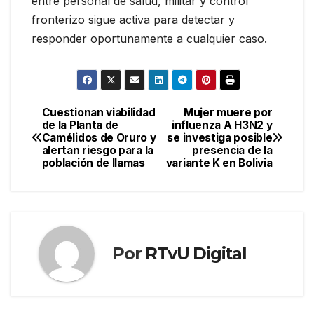
entre personal de salud, militar y control
fronterizo sigue activa para detectar y
responder oportunamente a cualquier caso.
Cuestionan viabilidad
Mujer muere por
Navegación
de la Planta de
influenza A H3N2 y
Camélidos de Oruro y
se investiga posible
de
alertan riesgo para la
presencia de la
población de llamas
variante K en Bolivia
entradas
Por
RTvU Digital