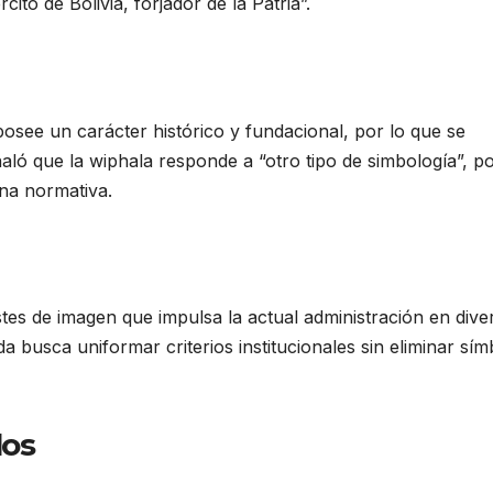
ito de Bolivia, forjador de la Patria”.
osee un carácter histórico y fundacional, por lo que se
ñaló que la wiphala responde a “otro tipo de simbología”, po
una normativa.
stes de imagen que impulsa la actual administración en dive
da busca uniformar criterios institucionales sin eliminar sí
los