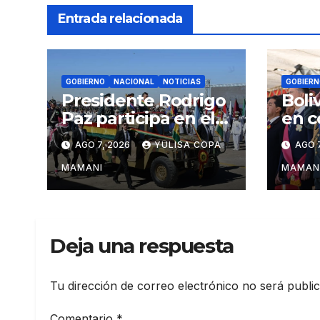
Entrada relacionada
GOBIERNO
NACIONAL
NOTICIAS
GOBIERN
Presidente Rodrigo
Boli
Paz participa en el
en c
aniversario de las
regi
AGO 7, 2026
YULISA COPA
AGO 7
Fuerzas Armadas
cárt
narc
MAMANI
MAMAN
Deja una respuesta
Tu dirección de correo electrónico no será publi
Comentario
*