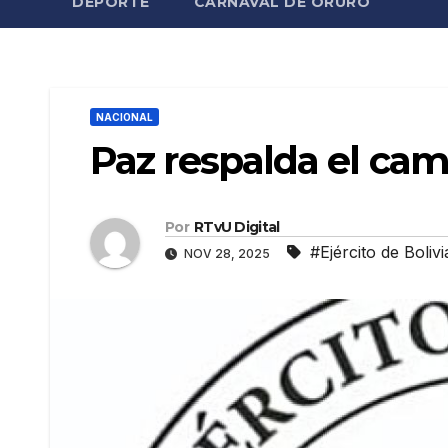
DEPORTE
CARNAVAL DE ORURO
NACIONAL
Paz respalda el cam
Por
RTvU Digital
#Ejército de Bolivi
NOV 28, 2025