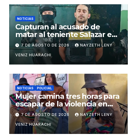
NOTICIAS
Capturan al acusado de
matar al teniente Salazar en
San Matías
7 DE AGOSTO DE 2026
NAYZETH LENY
VENIZ HUARACHI
NOTICIAS
POLICIAL
Mujer camina tres horas para
escapar de la violencia en
Potosí
7 DE AGOSTO DE 2026
NAYZETH LENY
VENIZ HUARACHI