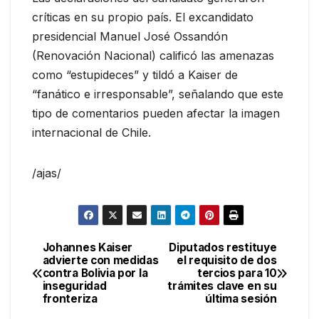
críticas en su propio país. El excandidato
presidencial Manuel José Ossandón
(Renovación Nacional) calificó las amenazas
como “estupideces” y tildó a Kaiser de
“fanático e irresponsable”, señalando que este
tipo de comentarios pueden afectar la imagen
internacional de Chile.
/ajas/
Johannes Kaiser
Diputados restituye
Navegación
advierte con medidas
el requisito de dos
contra Bolivia por la
tercios para 10
de
inseguridad
trámites clave en su
fronteriza
última sesión
entradas