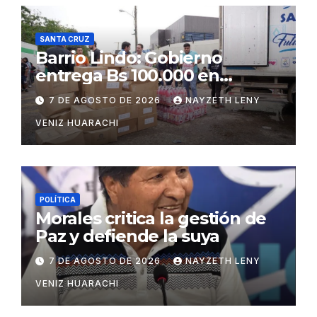
SANTA CRUZ
Barrio Lindo: Gobierno
entrega Bs 100.000 en
insumos para afectados
7 DE AGOSTO DE 2026
NAYZETH LENY
VENIZ HUARACHI
POLÍTICA
Morales critica la gestión de
Paz y defiende la suya
7 DE AGOSTO DE 2026
NAYZETH LENY
VENIZ HUARACHI