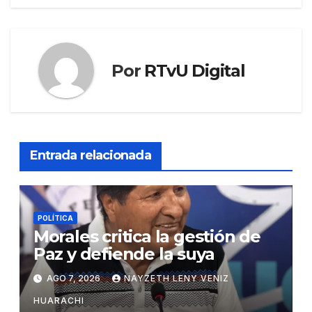
Por
RTvU Digital
Entrada relacionada
POLÍTICA
Morales critica la gestión de
Paz y defiende la suya
AGO 7, 2026
NAYZETH LENY VENIZ
HUARACHI