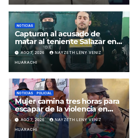
NOTICIAS
Capturan al acusado de
matar al teniente Salazar en
San Matías
AGO 7, 2026
NAYZETH LENY VENIZ
HUARACHI
NOTICIAS
POLICIAL
Mujer camina tres horas para
escapar de la violencia en
Potosí
AGO 7, 2026
NAYZETH LENY VENIZ
HUARACHI