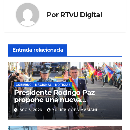
Por
RTvU Digital
Entrada relacionada
GOBIERNO
NACIONAL
NOTICIAS
Presidente Rodrigo Paz
propone una nueva
gobernabilidad basada en
AGO 6, 2026
YULISA COPA MAMANI
acuerdos institucionales