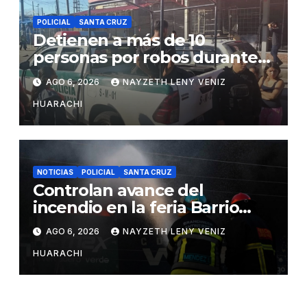
POLICIAL
SANTA CRUZ
Detienen a más de 10
personas por robos durante
incendio en Barrio Lindo
AGO 6, 2026
NAYZETH LENY VENIZ
HUARACHI
NOTICIAS
POLICIAL
SANTA CRUZ
Controlan avance del
incendio en la feria Barrio
Lindo
AGO 6, 2026
NAYZETH LENY VENIZ
HUARACHI