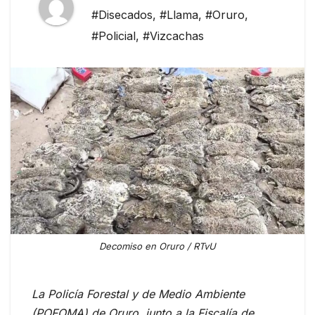
#Disecados
,
#Llama
,
#Oruro
,
#Policial
,
#Vizcachas
Decomiso en Oruro / RTvU
La Policía Forestal y de Medio Ambiente
(POFOMA) de Oruro, junto a la Fiscalía de