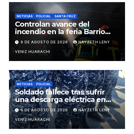
NOTICIAS
POLICIAL
SANTA CRUZ
Controlan avance del
incendio en la feria Barrio
Lindo
6 DE AGOSTO DE 2026
NAYZETH LENY
VENIZ HUARACHI
NOTICIAS
POLICIAL
Soldado fallece tras sufrir
una descarga eléctrica en
Puerto Pailas
6 DE AGOSTO DE 2026
NAYZETH LENY
VENIZ HUARACHI