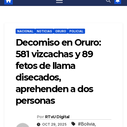
NACIONAL
NOTICIAS
ORURO
POLICIAL
Decomiso en Oruro:
581 vizcachas y 89
fetos de llama
disecados,
aprehenden a dos
personas
Por
RTvU Digital
#Bolivia
,
OCT 29, 2025