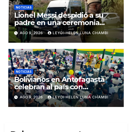
NOTICIAS
Lionel Messi despidió a su
padre en una ceremonia
íntima en Rosario
AGO 9, 2026
LEYDI HELEN LUNA CHAMBI
NOTICIAS
Bolivianos en Antofagasta
celebran al país con
gastronomía, folclore y un
AGO 9, 2026
LEYDI HELEN LUNA CHAMBI
llamado a la unidad