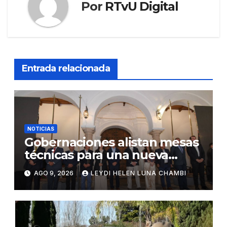
Por
RTvU Digital
Entrada relacionada
NOTICIAS
Gobernaciones alistan mesas
técnicas para una nueva
distribución tributaria
AGO 9, 2026
LEYDI HELEN LUNA CHAMBI