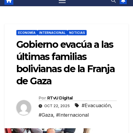
ECONOMÍA
INTERNACIONAL
NOTICIAS
Gobierno evacúa a las
últimas familias
bolivianas de la Franja
de Gaza
Por
RTvU Digital
#Evacuación
,
OCT 22, 2025
#Gaza
,
#Internacional