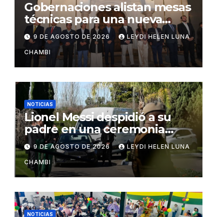
Gobernaciones alistan mesas
técnicas para una nueva
distribución tributaria
9 DE AGOSTO DE 2026
LEYDI HELEN LUNA
CHAMBI
NOTICIAS
Lionel Messi despidió a su
padre en una ceremonia
íntima en Rosario
9 DE AGOSTO DE 2026
LEYDI HELEN LUNA
CHAMBI
NOTICIAS