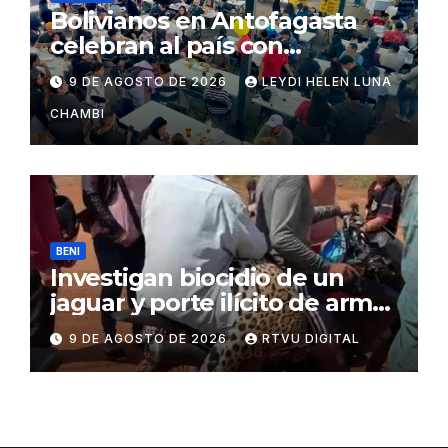
Bolivianos en Antofagasta
celebran al país con
gastronomía, folclore y un
9 DE AGOSTO DE 2026
LEYDI HELEN LUNA
llamado a la unidad
CHAMBI
BENI
Investigan biocidio de un
jaguar y porte ilícito de armas
en Beni
9 DE AGOSTO DE 2026
RTVU DIGITAL