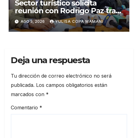
Sector turístico solicita
reunión con Rodrigo Paz tras
cambios en la administración
AGO 5, 2026
YULISA COPA MAMANI
del turismo
Deja una respuesta
Tu dirección de correo electrónico no será
publicada.
Los campos obligatorios están
marcados con
*
Comentario
*