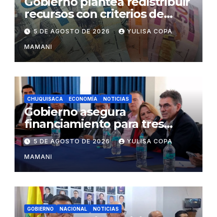
Gobierno plantea redistribuir
recursos con criterios de
eficiencia y esfuerzo fiscal
5 DE AGOSTO DE 2026
YULISA COPA
MAMANI
CHUQUISACA
ECONOMÍA
NOTICIAS
Gobierno asegura
financiamiento para tres
proyectos estratégicos de
5 DE AGOSTO DE 2026
YULISA COPA
Chuquisaca
MAMANI
GOBIERNO
NACIONAL
NOTICIAS