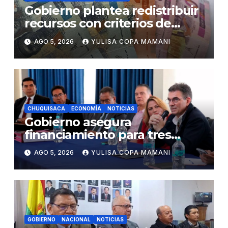
Gobierno plantea redistribuir
recursos con criterios de
eficiencia y esfuerzo fiscal
AGO 5, 2026
YULISA COPA MAMANI
CHUQUISACA
ECONOMÍA
NOTICIAS
Gobierno asegura
financiamiento para tres
proyectos estratégicos de
AGO 5, 2026
YULISA COPA MAMANI
Chuquisaca
GOBIERNO
NACIONAL
NOTICIAS