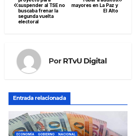
de
suspender al TSE no
mayores en La Paz y
buscaba frenar la
El Alto
entradas
segunda vuelta
electoral
Por
RTvU Digital
Entrada relacionada
ECONOMÍA
GOBIERNO
NACIONAL