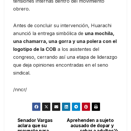
tensiones internas dentro del movimiento
obrero.
Antes de concluir su intervención, Huarachi
anunció la entrega simbólica de
una mochila,
una chamarra, una gorra y una polera con el
logotipo de la COB
a los asistentes del
congreso, cerrando así una etapa de liderazgo
que deja opiniones encontradas en el seno
sindical.
/nncr/
Senador Vargas
Aprehenden a sujeto
Navegación
aclara que su
acusado de dopar y
proyecto para
robar a adultos