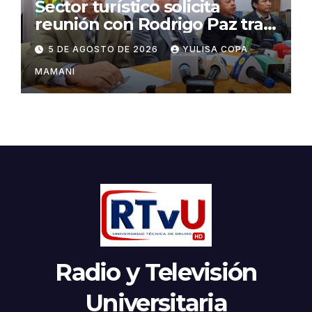
Sector turístico solicita
reunión con Rodrigo Paz tras
cambios en la administración
5 DE AGOSTO DE 2026
YULISA COPA
del turismo
MAMANI
Radio y Televisión
Universitaria