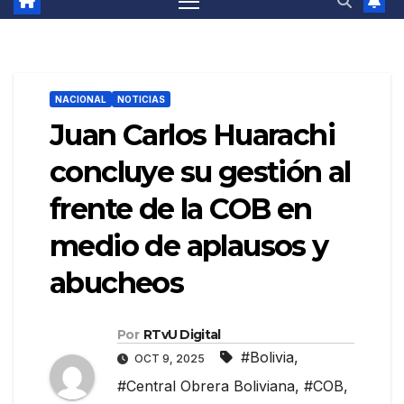
NACIONAL
NOTICIAS
Juan Carlos Huarachi
concluye su gestión al
frente de la COB en
medio de aplausos y
abucheos
Por
RTvU Digital
#Bolivia
,
OCT 9, 2025
#Central Obrera Boliviana
,
#COB
,